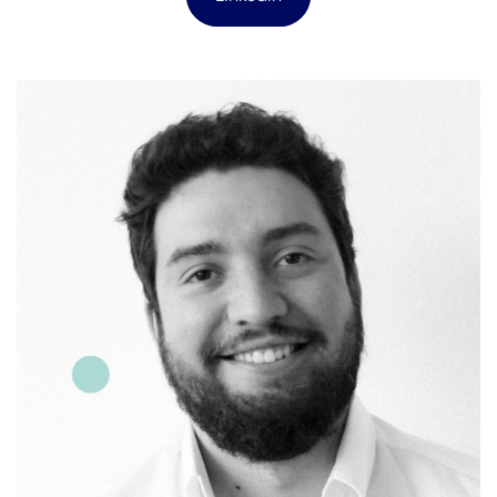
Formation :
Bac+5 Direction Artistique option
Webdesign
Parcours pro :
3 ans Responsable web et 5 ans
Développeur chez Digisanté, 2 ans Chef de projet en
agence
Leitmotiv :
Échanger & partager pour construire
ensemble