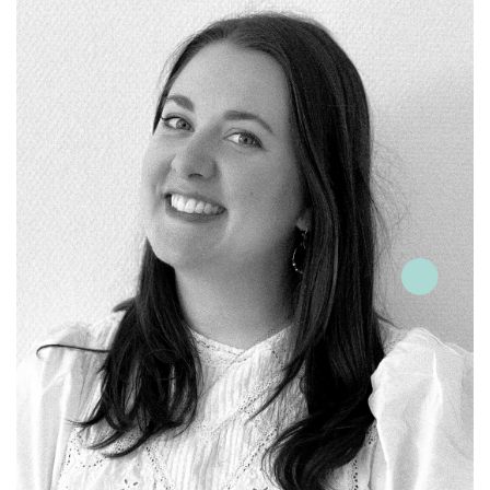
Formation :
Bac+5 Master en journalisme et
management de la culture des médias
Parcours pro :
5 ans Social média manager et
rédactrice chez Digisanté, 5 ans Chargée de com°
pour des praticiens de santé
Leitmotiv :
Pouvoir mettre à profit ma passion pour le
bien-être dans chaque projet digital