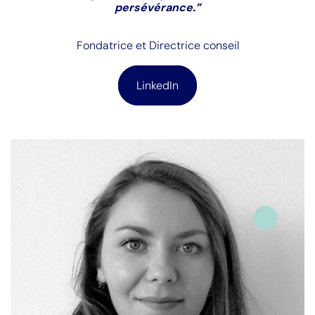
persévérance.”
Fondatrice et Directrice conseil
LinkedIn
Formation :
Bac+5 Marketing et Com° Digitale +
Licence de biologie
Parcours pro :
3
ans Directrice conseil et 5 ans Chef
de projet chez Digisanté