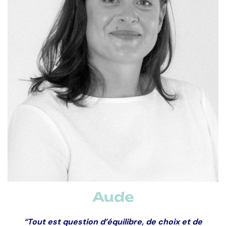
Formation :
Bac+5 Marketing Digital
Parcours pro :
Fondatrice de Digisanté il y a 12 ans, 8
ans Responsable digitale/com° chez PiLeJe
Leitmotiv :
Découvrir des projets passionnants et
inventer des dispositifs innovants, utiles et efficaces
Aude
“Tout est question d’équilibre, de choix et de