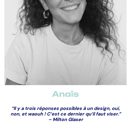
Parcours pro :
depuis août 2025 chez Digisanté,, 2
ans en freelance, 1 an en agence et 1 an en startup
Leitmotiv :
« Il y a trois réponses possibles à un design
: oui, non, et
waouh !
C’est ce dernier qu’il faut viser. » –
Milton Glaser
Anaïs
“Il y a trois réponses possibles à un design, oui,
non, et waouh ! C’est ce dernier qu’il faut viser.”
– Milton Glaser