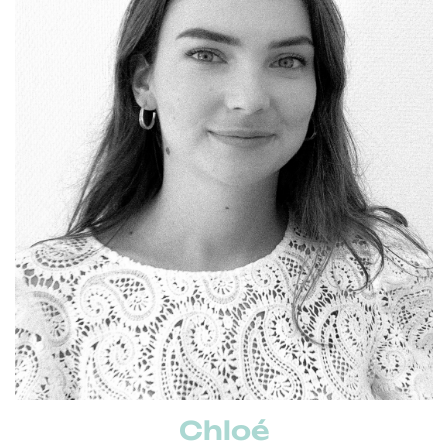
Formation :
Bac +2 Communication
Parcours pro :
3 ans
Social média manager chez
Digisanté, 2 ans Chargée de com° chez La Route des
Comptoirs, 3 ans Community manager en agence
Leitmotiv :
Doter les marques d’une communication
digitale inspirée et inspirante
Chloé